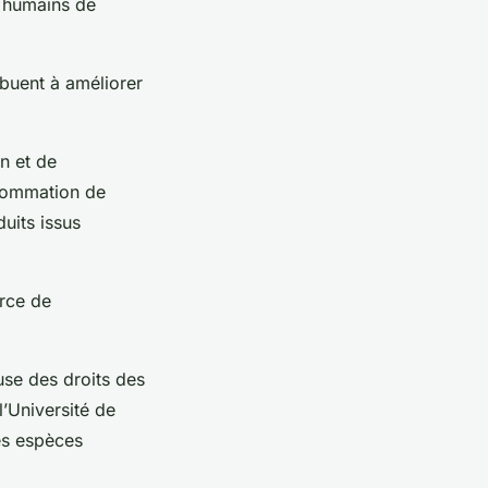
s humains de
ibuent à améliorer
n et de
nsommation de
duits issus
rce de
use des droits des
l’Université de
es espèces