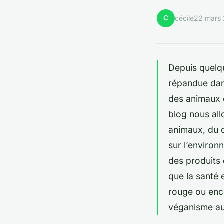
C
cécile
22 mars
Depuis quelq
répandue dans
des animaux e
blog nous all
animaux, du dr
sur l’enviro
des produits 
que la santé 
rouge ou enco
véganisme aux