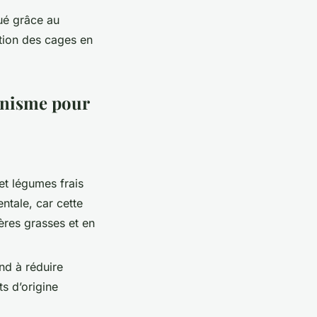
ué grâce au
ation des cages en
ganisme pour
et légumes frais
ntale, car cette
ères grasses et en
d à réduire
s d’origine