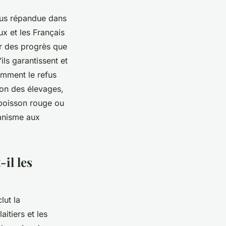
lus répandue dans
x et les Français
er des progrès que
ils garantissent et
omment le refus
ion des élevages,
 poisson rouge ou
ganisme aux
il les
lut la
itiers et les