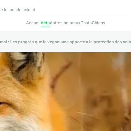
re le monde animal
Accueil
Actu
Autres animaux
Chats
Chiens
imal : Les progrès que le véganisme apporte à la protection des an