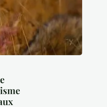
re
nisme
maux