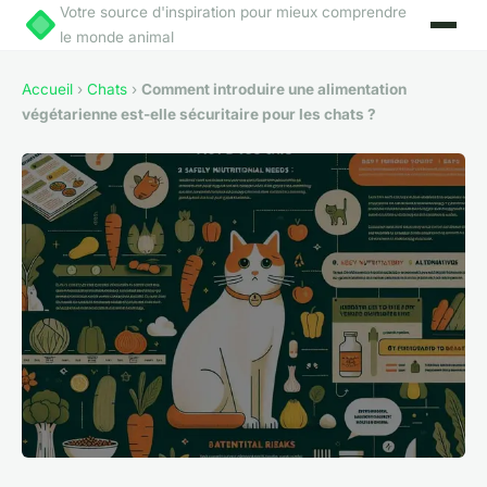
Votre source d'inspiration pour mieux comprendre
le monde animal
Accueil
›
Chats
›
Comment introduire une alimentation
végétarienne est-elle sécuritaire pour les chats ?